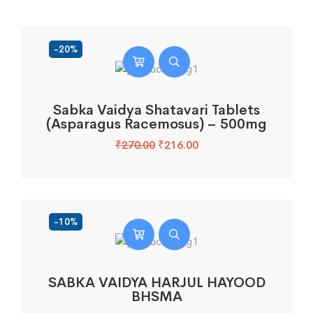
-20%
Sabka Vaidya Shatavari Tablets
(Asparagus Racemosus) – 500mg
Original
Current
₹
270.00
₹
216.00
price
price
was:
is:
₹270.00.
₹216.00.
-10%
SABKA VAIDYA HARJUL HAYOOD
BHSMA