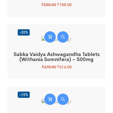
Original
Current
₹
235.00
₹
188.00
price
price
was:
is:
₹235.00.
₹188.00.
-20%
Sabka Vaidya Ashwagandha Tablets
(Withania Somnifera) – 500mg
Original
Current
₹
270.00
₹
216.00
price
price
was:
is:
₹270.00.
₹216.00.
-10%